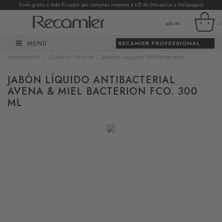
Envío gratis a todo Ecuador por compras mayores a U$ 60 (No aplica a Galápagos)
0
LOG IN
MENÚ
RECAMIER PROFESSIONAL
Cuidado Personal
Jabones Liquidos Antibacteriales
recamierecM
JABÓN LÍQUIDO ANTIBACTERIAL
AVENA & MIEL BACTERION FCO. 300
ML