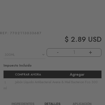
REF:
7702113033687
$ 2.89
-
+
Impuesto Incluido
Agregar
Jabón Líquido Antibacterial Avena & Miel Bacterion Fco. 300
ml
INGREDIENTES
DETALLES
APLICACIÓN