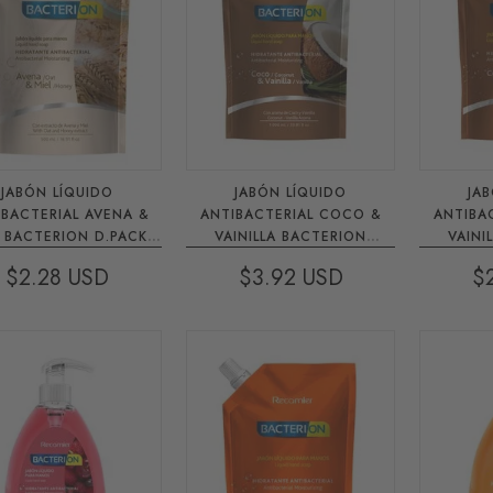
JABÓN LÍQUIDO
JABÓN LÍQUIDO
JA
CTERIAL AVENA &
ANTIBACTERIAL COCO &
ANTIBACTER
L BACTERION D.PACK
VAINILLA BACTERION
VAINI
500 ML
D.PACK X 1000
D.
$2.28
$3.92
$