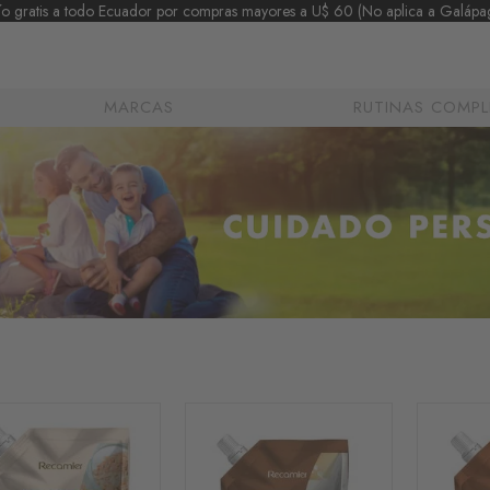
ío gratis a todo Ecuador por compras mayores a U$ 60 (No aplica a Galápa
MARCAS
RUTINAS COMPL