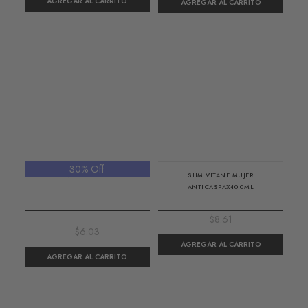
30% Off
SHAMPOO VITANE PLATA X 400 ML
SHM.VITANE MUJER
ANTICASPAX400ML
$8.61
$6.03