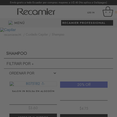
Envío gratis a todo Ecuador por compras mayores a U$ 60 (No aplica a Galápagos)
0
LOG IN
MENÚ
RECAMIER PROFESSIONAL
Cuidado Capilar
Shampoo
recamierecM
SHAMPOO
FILTRAR POR +
20% Off
SH MUSS KIDS RIZOS X 400ML
SALON IN BOLSA EN ALGODÓN
$3.60
$4.75