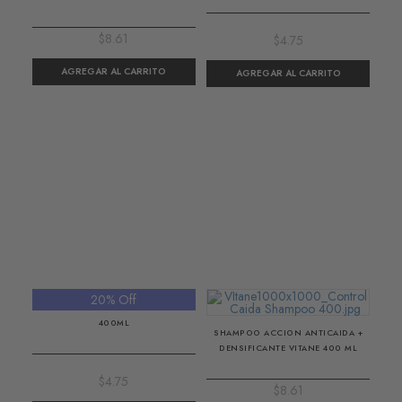
$8.61
$4.75
20% Off
SHAMPOO MUSS KIDS MANZANILLA
400ML
SHAMPOO ACCION ANTICAIDA +
DENSIFICANTE VITANE 400 ML
$4.75
$8.61