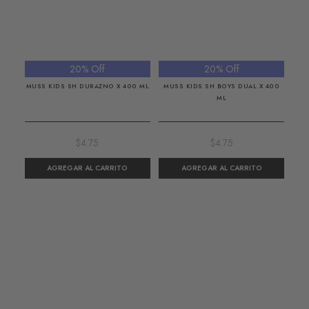
20% Off
20% Off
MUSS KIDS SH DURAZNO X 400 ML
MUSS KIDS SH BOYS DUAL X 400
ML
$4.75
$4.75