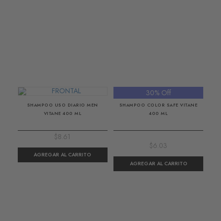
30% Off
SHAMPOO USO DIARIO MEN
SHAMPOO COLOR SAFE VITANE
VITANE 400 ML
400 ML
$8.61
$6.03