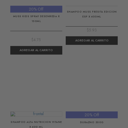
20% Off
SHAMPOO MUSS FRESITA EDICION
MUSS KIDS SPRAY DESENREDA X
ESP X 400ML
150ML
$5.93
$4.75
20% Off
CREMA PARA PEINAR MUSS KIDS
SHAMPOO ALTA NUTRICION VITANE
DURAZNO 300G
X 400 ML