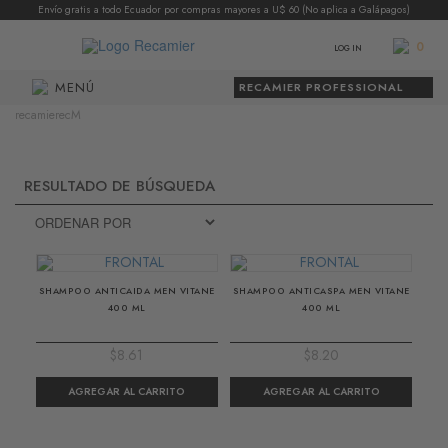
Envío gratis a todo Ecuador por compras mayores a U$ 60 (No aplica a Galápagos)
0
LOG IN
MENÚ
RECAMIER PROFESSIONAL
recamierecM
SHAMPOO ANTICAIDA MEN VITANE
SHAMPOO ANTICASPA MEN VITANE
400 ML
400 ML
$8.61
$8.20