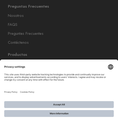
Preguntas Frecuentes
Nosotros
FAQS
Preguntas Frecuentes
Contáctenos
Productos
Coloración Capilar
Cuidado Capilar
Cuidado del peinado
Cuidado Personal
Cuidado de los Pies
Recamier Professional